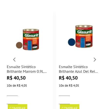
Esmalte Sintético
Esmalte Sintético
Brilhante Marrom 0.9L
Brilhante Azul Del Rei
Glasurit
0.9L Glasurit
R$
40,50
R$
40,50
10
x
de
R$ 4,05
10
x
de
R$ 4,05
COMPRAR
COMPRAR