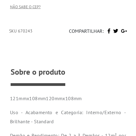
NÃO SABE O CEP?
COMPARTILHAR:
SKU 670243
Sobre o produto
121mmx108mm120mmx108mm
Uso - Acabamento e Categoria: Interno/Externo -
Brilhante - Standard
Demão e Rendimento: De 2 a 3 Demãos - 12m² por