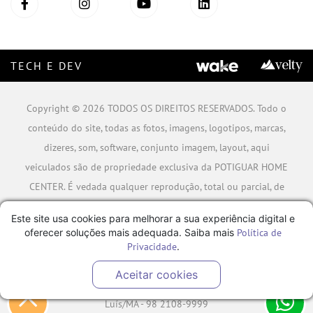
TECH E DEV
Copyright © 2026 TODOS OS DIREITOS RESERVADOS. Todo o
conteúdo do site, todas as fotos, imagens, logotipos, marcas,
dizeres, som, software, conjunto imagem, layout, aqui
veiculados são de propriedade exclusiva da POTIGUAR HOME
CENTER. É vedada qualquer reprodução, total ou parcial, de
qualquer elemento de identidade, sem expressa autorização.
Este site usa cookies para melhorar a sua experiência digital e
A violação de qualquer direito mencionado implicará na
oferecer soluções mais adequada. Saiba mais
Política de
responsabilização cível e criminal nos termos da Lei.
Privacidade
.
POTIGUAR MATERIAIS DE CONSTRUÇÃO SA - CNPJ:
Aceitar cookies
06.778.591/0001-09 - Rua Caminho da Boiada Nº 354, São
Luís/MA - 98 2108-9999