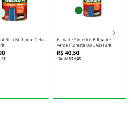
ntético Brilhante Gelo
Esmalte Sintético Brilhante
rit
Verde Floresta 0.9L Glasurit
90
R$
40,50
3,69
10
x
de
R$ 4,05