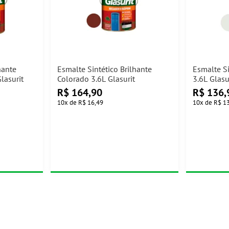
hante
Esmalte Sintético Brilhante
Esmalte Si
lasurit
Colorado 3.6L Glasurit
3.6L Glasu
R$
164,90
R$
136,
10
x
de
R$ 16,49
10
x
de
R$ 1