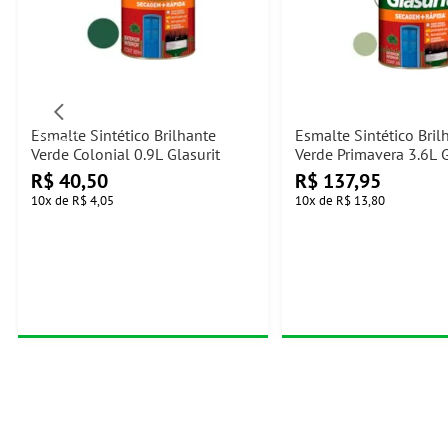
Esmalte Sintético Brilhante
Esmalte Sintético Bril
Verde Colonial 0.9L Glasurit
Verde Primavera 3.6L G
R$
40,50
R$
137,95
10
x
de
R$ 4,05
10
x
de
R$ 13,80