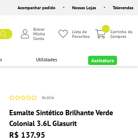
Acompanhar pedido
Nossas Lojas
Televendas
Entrar
Lista de
Carrinho de
Minha
Favoritos
Compras
Conta
o
Utilidades
Assinatura
Avalie
Esmalte Sintético Brilhante Verde
Colonial 3.6L Glasurit
R$ 137,95