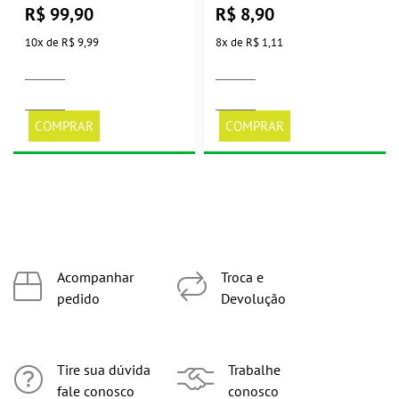
Branca Tramontina
R$
99,90
R$
8,90
10
x
de
R$ 9,99
8
x
de
R$ 1,11
COMPRAR
COMPRAR
Acompanhar
Troca e
pedido
Devolução
Tire sua dúvida
Trabalhe
fale conosco
conosco