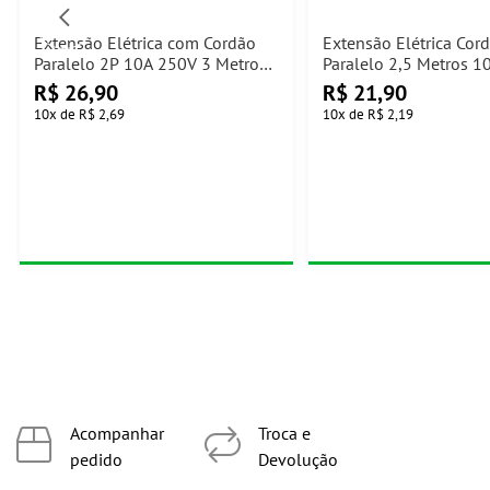
Extensão Elétrica com Cordão
Extensão Elétrica Cor
Paralelo 2P 10A 250V 3 Metros
Paralelo 2,5 Metros 1
Branco Ilumi
Ilumi
R$
26,90
R$
21,90
10
x
de
R$ 2,69
10
x
de
R$ 2,19
Acompanhar
Troca e
pedido
Devolução