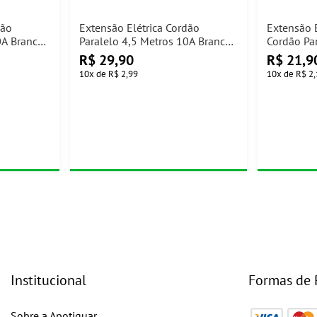
dão
Extensão Elétrica Cordão
Extensão 
0A Branco
Paralelo 4,5 Metros 10A Branco
Cordão Pa
Ilumi
1,5m Bran
R$
29,90
R$
21,9
10
x
de
R$ 2,99
10
x
de
R$ 2,
Institucional
Formas de
Sobre a Apotiguar