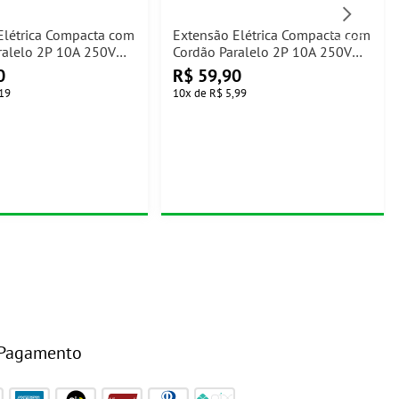
Elétrica Compacta com
Extensão Elétrica Compacta com
ralelo 2P 10A 250V
Cordão Paralelo 2P 10A 250V
co Ilumi
10m Branco Ilumi
0
R$
59,90
19
10
x
de
R$ 5,99
 Pagamento