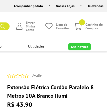
Acompanhar pedido
Nossas Lojas
Televendas
Entrar
Lista de
Carrinho de
Minha
Favoritos
Compras
Conta
o
Utilidades
Assinatura
Avalie
Extensão Elétrica Cordão Paralelo 8
Metros 10A Branco Ilumi
R$ 43,90