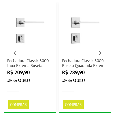
Fechadura Classic 3000
Fechadura Classic 3000
Inox Externa Roseta
Roseta Quadrada Externa
Quadrada Stam
Cromado Stam
R$
209,90
R$
289,90
10
x
de
R$ 20,99
10
x
de
R$ 28,99
COMPRAR
COMPRAR