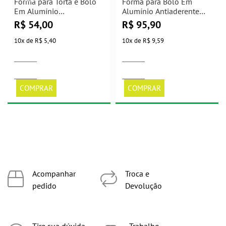
Forma para Torta e Bolo
Forma para Bolo Em
Em Alumínio
Alumínio Antiaderente
Antiaderente Grafite 24cm
Grafite 24cm 2L
R$
54,00
R$
95,90
1,4L Tramontina
Tramontina
10
x
de
R$ 5,40
10
x
de
R$ 9,59
COMPRAR
COMPRAR
Acompanhar
Troca e
pedido
Devolução