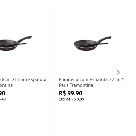
a 28cm 2L com Espátula
Frigideira com Espátula 22cm 1L
ontina
Paris Tramontina
90
R$
99,90
4,49
10
x
de
R$ 9,99