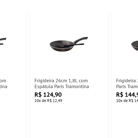
com
Frigideira 26cm 1,8L com
Frigideir
tina
Espátula Paris Tramontina
Paris Tram
R$
124,90
R$
144,
10
x
de
R$ 12,49
10
x
de
R$ 1