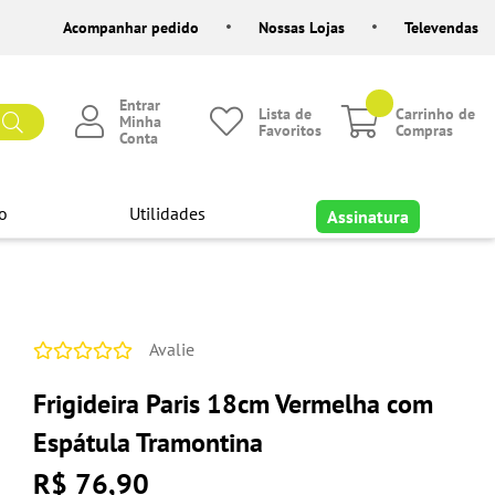
Acompanhar pedido
Nossas Lojas
Televendas
Entrar
Lista de
Carrinho de
Minha
Favoritos
Compras
Conta
o
Utilidades
Assinatura
Avalie
Frigideira Paris 18cm Vermelha com
Espátula Tramontina
R$ 76,90