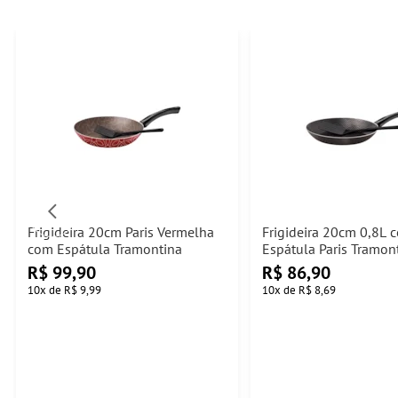
Frigideira 20cm Paris Vermelha
Frigideira 20cm 0,8L 
com Espátula Tramontina
Espátula Paris Tramon
R$
99,90
R$
86,90
10
x
de
R$ 9,99
10
x
de
R$ 8,69