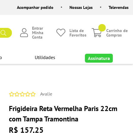
Acompanhar pedido
Nossas Lojas
Televendas
Entrar
Lista de
Carrinho de
Minha
Favoritos
Compras
Conta
o
Utilidades
Assinatura
Avalie
Frigideira Reta Vermelha Paris 22cm
com Tampa Tramontina
R$ 157,25