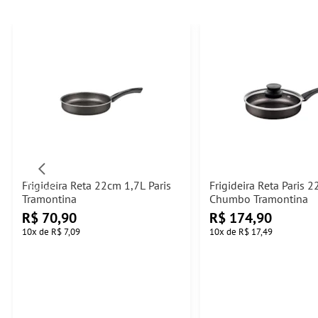
Frigideira Reta 22cm 1,7L Paris
Frigideira Reta Paris 
Tramontina
Chumbo Tramontina
R$
70,90
R$
174,90
10
x
de
R$ 7,09
10
x
de
R$ 17,49