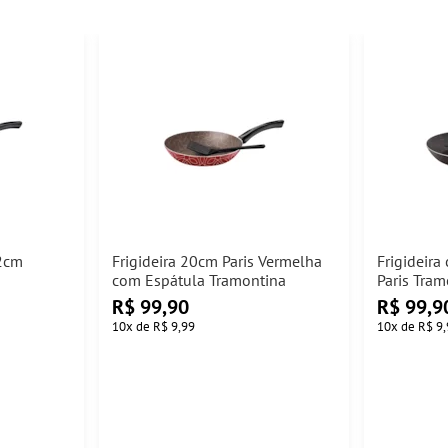
22cm
Frigideira 20cm Paris Vermelha
Frigideir
com Espátula Tramontina
Paris Tram
R$
99,90
R$
99,9
10
x
de
R$ 9,99
10
x
de
R$ 9,