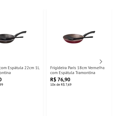
a com Espátula 22cm 1L
Frigideira Paris 18cm Vermelha
ontina
com Espátula Tramontina
0
R$
76,90
99
10
x
de
R$ 7,69