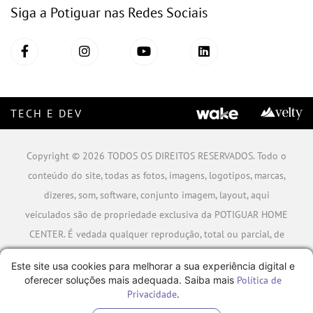
Siga a Potiguar nas Redes Sociais
TECH E DEV
Copyright © 2026 TODOS OS DIREITOS RESERVADOS. Todo o
conteúdo do site, todas as fotos, imagens, logotipos, marcas,
dizeres, som, software, conjunto imagem, layout, aqui
veiculados são de propriedade exclusiva da POTIGUAR HOME
CENTER. É vedada qualquer reprodução, total ou parcial, de
qualquer elemento de identidade, sem expressa autorização.
Este site usa cookies para melhorar a sua experiência digital e
A violação de qualquer direito mencionado implicará na
oferecer soluções mais adequada. Saiba mais
Política de
responsabilização cível e criminal nos termos da Lei.
Privacidade
.
POTIGUAR MATERIAIS DE CONSTRUÇÃO SA - CNPJ: