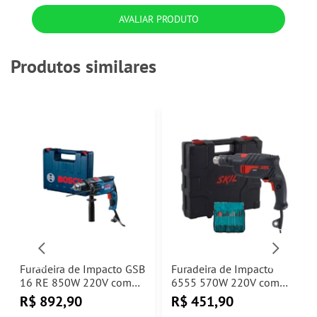
AVALIAR PRODUTO
Produtos similares
Furadeira de Impacto GSB
Furadeira de Impacto
16 RE 850W 220V com
6555 570W 220V com
Maleta Bosch
Acessórios e Maleta Skil
R$
892,90
R$
451,90