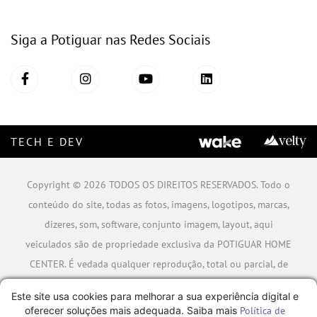
Siga a Potiguar nas Redes Sociais
TECH E DEV
Copyright © 2026 TODOS OS DIREITOS RESERVADOS. Todo o
conteúdo do site, todas as fotos, imagens, logotipos, marcas,
dizeres, som, software, conjunto imagem, layout, aqui
veiculados são de propriedade exclusiva da POTIGUAR HOME
CENTER. É vedada qualquer reprodução, total ou parcial, de
qualquer elemento de identidade, sem expressa autorização.
Este site usa cookies para melhorar a sua experiência digital e
A violação de qualquer direito mencionado implicará na
oferecer soluções mais adequada. Saiba mais
Política de