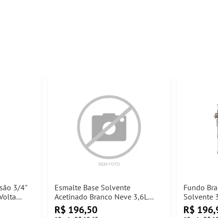
ssão 3/4"
Esmalte Base Solvente
Fundo Bra
Volta
Acetinado Branco Neve 3,6L
Solvente 3
Suvinil
R$
196,50
R$
196,