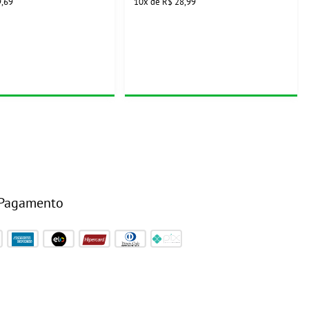
9,69
10
x
de
R$ 28,99
 Pagamento