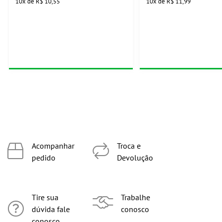
10
x
de
R$ 10,55
10
x
de
R$ 11,99
Acompanhar
Troca e
pedido
Devolução
Tire sua
Trabalhe
dúvida fale
conosco
conosco