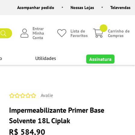
Acompanhar pedido
Nossas Lojas
Televendas
Entrar
Lista de
Carrinho de
Minha
Favoritos
Compras
Conta
o
Utilidades
Assinatura
Avalie
Impermeabilizante Primer Base
Solvente 18L Ciplak
R$ 584,90