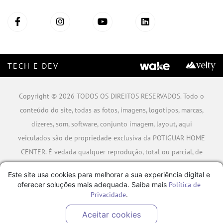
TECH E DEV
Copyright © 2026 TODOS OS DIREITOS RESERVADOS. Todo o
conteúdo do site, todas as fotos, imagens, logotipos, marcas,
dizeres, som, software, conjunto imagem, layout, aqui
veiculados são de propriedade exclusiva da POTIGUAR HOME
CENTER. É vedada qualquer reprodução, total ou parcial, de
qualquer elemento de identidade, sem expressa autorização.
Este site usa cookies para melhorar a sua experiência digital e
A violação de qualquer direito mencionado implicará na
oferecer soluções mais adequada. Saiba mais
Política de
responsabilização cível e criminal nos termos da Lei.
Privacidade
.
POTIGUAR MATERIAIS DE CONSTRUÇÃO SA - CNPJ:
Aceitar cookies
06.778.591/0001-09 - Rua Caminho da Boiada Nº 354, São