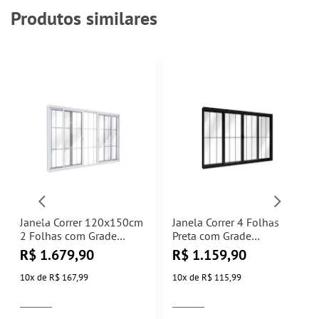
Produtos similares
Janela Correr 120x150cm
Janela Correr 4 Folhas
2 Folhas com Grade
Preta com Grade
Central Lucasa
100x150cm PA384.0
R$
1.679,90
R$
1.159,90
Lucasa
10
x
de
R$ 167,99
10
x
de
R$ 115,99