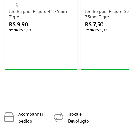
Joelho para Esgoto 45 75mm
Joelho para Esgoto Seri
Tigre
75mm Tigre
R$
9,90
R$
7,50
9
x
de
R$ 1,10
7
x
de
R$ 1,07
Acompanhar
Troca e
pedido
Devolução