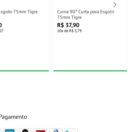
Esgoto 75mm Tigre
Curva 90° Curta para Esgoto
75mm Tigre
0
R$
37,90
27
10
x
de
R$ 3,79
 Pagamento