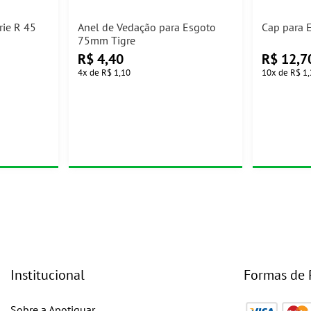
e R 45
Anel de Vedação para Esgoto
Cap para 
75mm Tigre
R$
4,40
R$
12,7
4
x
de
R$ 1,10
10
x
de
R$ 1,
Institucional
Formas de
Sobre a Apotiguar