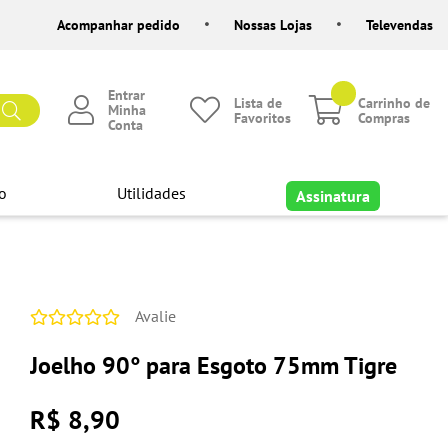
Acompanhar pedido
Nossas Lojas
Televendas
Entrar
Lista de
Carrinho de
Minha
Favoritos
Compras
Conta
o
Utilidades
Assinatura
Avalie
Joelho 90° para Esgoto 75mm Tigre
R$ 8,90