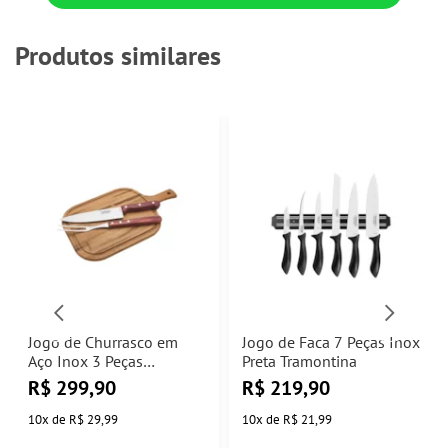
Produtos similares
Jogo de Churrasco em
Jogo de Faca 7 Peças Inox
Aço Inox 3 Peças
Preta Tramontina
Polywood Vermelho
R$
299,90
R$
219,90
Tramontina
10
x
de
R$ 29,99
10
x
de
R$ 21,99