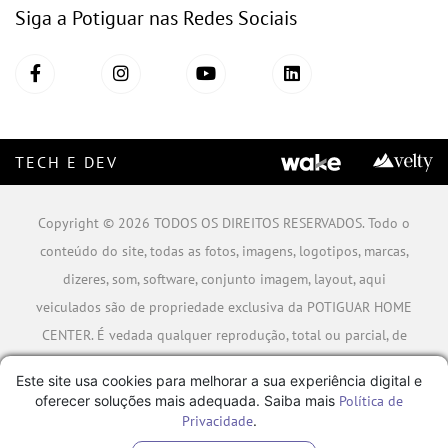
Siga a Potiguar nas Redes Sociais
TECH E DEV
Copyright © 2026 TODOS OS DIREITOS RESERVADOS. Todo o
conteúdo do site, todas as fotos, imagens, logotipos, marcas,
dizeres, som, software, conjunto imagem, layout, aqui
veiculados são de propriedade exclusiva da POTIGUAR HOME
CENTER. É vedada qualquer reprodução, total ou parcial, de
qualquer elemento de identidade, sem expressa autorização.
Este site usa cookies para melhorar a sua experiência digital e
A violação de qualquer direito mencionado implicará na
oferecer soluções mais adequada. Saiba mais
Política de
responsabilização cível e criminal nos termos da Lei.
Privacidade
.
POTIGUAR MATERIAIS DE CONSTRUÇÃO SA - CNPJ: