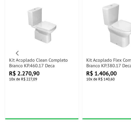
Kit Acoplado Clean Completo
Kit Acoplado Flex Co
Branco KP.460.17 Deca
Branco KP.380.17 Dec
R$
2.270,90
R$
1.406,00
10
x
de
R$ 227,09
10
x
de
R$ 140,60