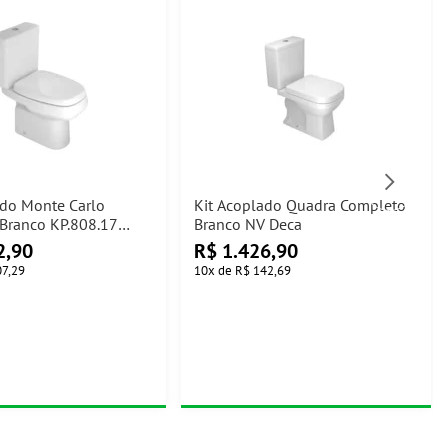
ado Monte Carlo
Kit Acoplado Quadra Completo
Branco KP.808.17
Branco NV Deca
2,90
R$
1.426,90
07,29
10
x
de
R$ 142,69