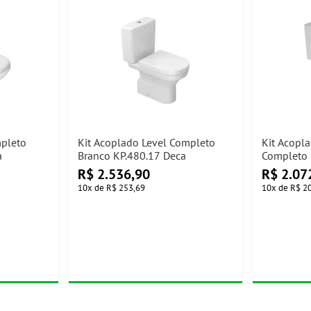
mpleto
Kit Acoplado Level Completo
Kit Acopl
a
Branco KP.480.17 Deca
Completo 
Deca
R$
2.536,90
R$
2.07
10
x
de
R$ 253,69
10
x
de
R$ 2