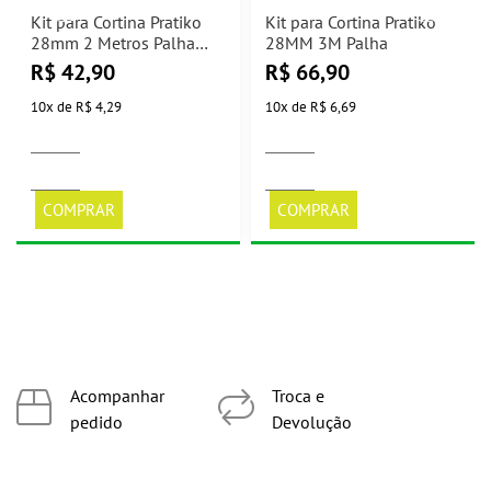
Kit para Cortina Pratiko
Kit para Cortina Pratiko
28mm 2 Metros Palha
28MM 3M Palha
Bella Arte
R$
42,90
R$
66,90
10
x
de
R$ 4,29
10
x
de
R$ 6,69
COMPRAR
COMPRAR
Acompanhar
Troca e
pedido
Devolução