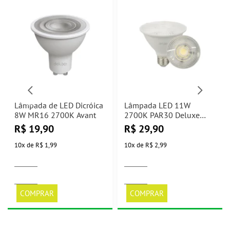
Lâmpada de LED Dicróica
Lâmpada LED 11W
8W MR16 2700K Avant
2700K PAR30 Deluxe
Avant
R$
19,90
R$
29,90
10
x
de
R$ 1,99
10
x
de
R$ 2,99
COMPRAR
COMPRAR