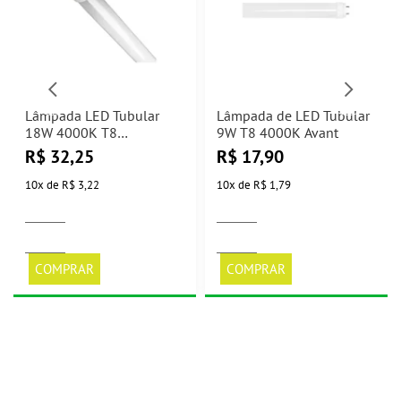
Lâmpada LED Tubular
Lâmpada de LED Tubular
18W 4000K T8
9W T8 4000K Avant
Bronzearte
R$
32,25
R$
17,90
10
x
de
R$ 3,22
10
x
de
R$ 1,79
COMPRAR
COMPRAR