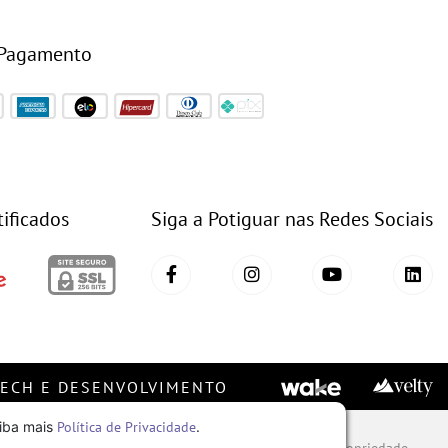
 Pagamento
tificados
Siga a Potiguar nas Redes Sociais
TECH E DESENVOLVIMENTO
aiba mais
Política de Privacidade
.
ware, conjunto imagem, layout, aqui veiculados são de propriedade