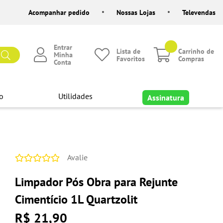
Acompanhar pedido
Nossas Lojas
Televendas
Entrar
Lista de
Carrinho de
Minha
Favoritos
Compras
Conta
o
Utilidades
Assinatura
Avalie
Limpador Pós Obra para Rejunte
Cimentício 1L Quartzolit
R$ 21,90