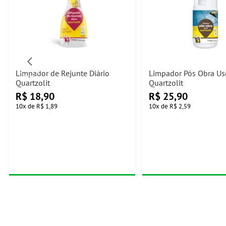
Limpador de Rejunte Diário
Limpador Pós Obra Us
Quartzolit
Quartzolit
R$
18,90
R$
25,90
10
x
de
R$ 1,89
10
x
de
R$ 2,59