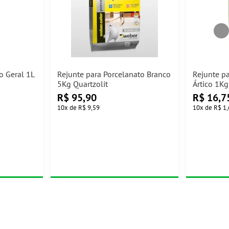
o Geral 1L
Rejunte para Porcelanato Branco
Rejunte pa
5Kg Quartzolit
Ártico 1Kg
R$
95,90
R$
16,7
10
x
de
R$ 9,59
10
x
de
R$ 1,