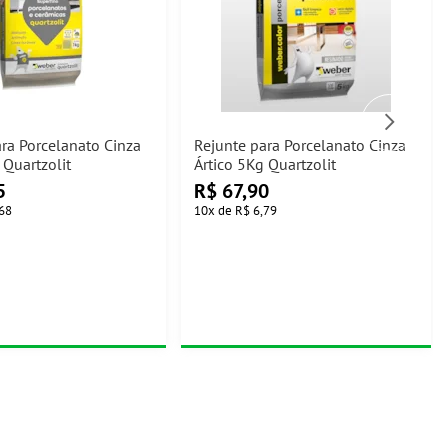
ra Porcelanato Cinza
Rejunte para Porcelanato Cinza
 Quartzolit
Ártico 5Kg Quartzolit
5
R$
67,90
68
10
x
de
R$ 6,79