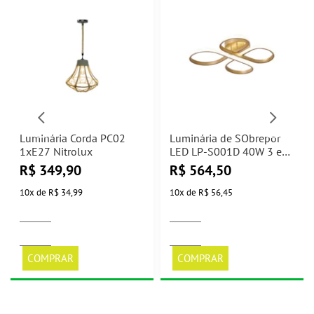
Luminária Corda PC02
Luminária de SObrepor
1xE27 Nitrolux
LED LP-S001D 40W 3 em
1 Nitrolux
R$
349,90
R$
564,50
10
x
de
R$ 34,99
10
x
de
R$ 56,45
COMPRAR
COMPRAR