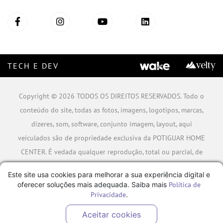
TECH E DEV
Copyright © 2026 TODOS OS DIREITOS RESERVADOS. Todo o
conteúdo do site, todas as fotos, imagens, logotipos, marcas,
dizeres, som, software, conjunto imagem, layout, aqui
veiculados são de propriedade exclusiva da POTIGUAR HOME
CENTER. É vedada qualquer reprodução, total ou parcial, de
qualquer elemento de identidade, sem expressa autorização.
Este site usa cookies para melhorar a sua experiência digital e
A violação de qualquer direito mencionado implicará na
oferecer soluções mais adequada. Saiba mais
Política de
responsabilização cível e criminal nos termos da Lei.
Privacidade
.
POTIGUAR MATERIAIS DE CONSTRUÇÃO SA - CNPJ:
Aceitar cookies
06.778.591/0001-09 - Rua Caminho da Boiada Nº 354, São