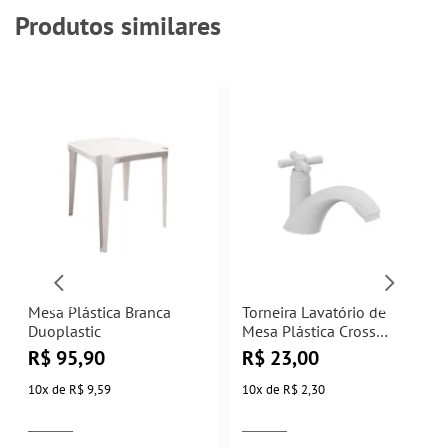
Produtos similares
Mesa Plástica Branca
Torneira Lavatório de
Duoplastic
Mesa Plástica Cross
Branca Tigre
R$
95,90
R$
23,00
10
x
de
R$ 9,59
10
x
de
R$ 2,30