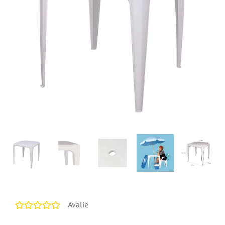
Avalie