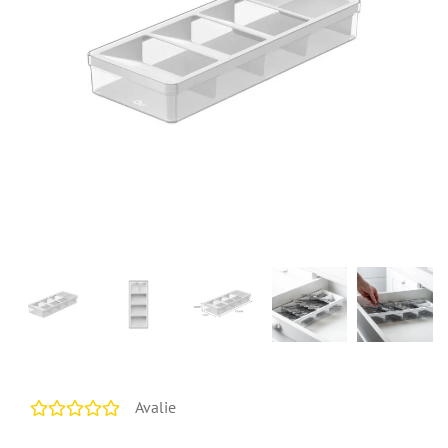
Avalie