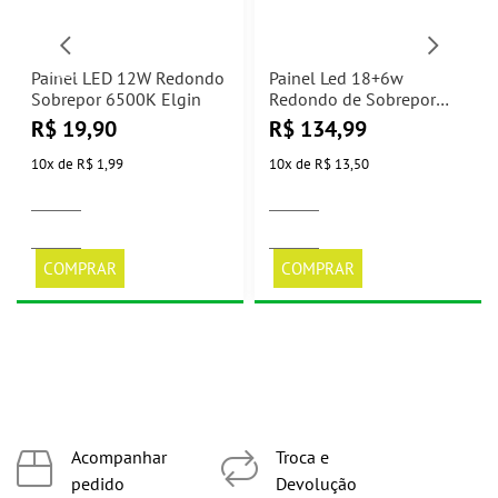
Painel LED 12W Redondo
Painel Led 18+6w
Sobrepor 6500K Elgin
Redondo de Sobrepor
6500k Elgin
R$
19,90
R$
134,99
10
x
de
R$ 1,99
10
x
de
R$ 13,50
COMPRAR
COMPRAR
Acompanhar
Troca e
pedido
Devolução