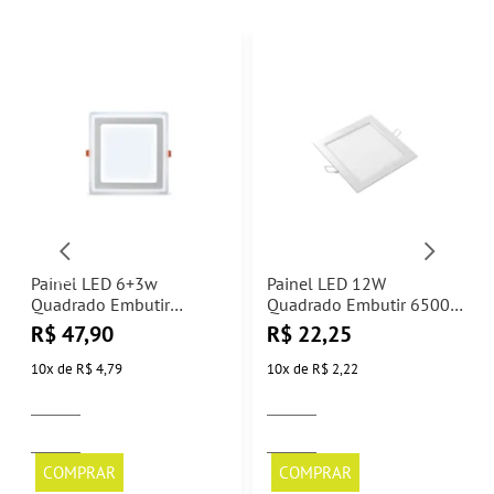
Painel LED 6+3w
Painel LED 12W
Quadrado Embutir
Quadrado Embutir 6500K
Embutir 6500K 3
Elgin
R$
47,90
R$
22,25
Estágios Elgin
10
x
de
R$ 4,79
10
x
de
R$ 2,22
COMPRAR
COMPRAR