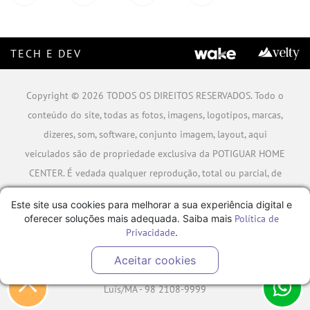
TECH E DEV
Copyright © 2026 TODOS OS DIREITOS RESERVADOS. Todo o
conteúdo do site, todas as fotos, imagens, logotipos, marcas,
dizeres, som, software, conjunto imagem, layout, aqui
veiculados são de propriedade exclusiva da POTIGUAR HOME
CENTER. É vedada qualquer reprodução, total ou parcial, de
qualquer elemento de identidade, sem expressa autorização.
Este site usa cookies para melhorar a sua experiência digital e
A violação de qualquer direito mencionado implicará na
oferecer soluções mais adequada. Saiba mais
Política de
responsabilização cível e criminal nos termos da Lei.
Privacidade
.
POTIGUAR MATERIAIS DE CONSTRUÇÃO SA - CNPJ:
Aceitar cookies
06.778.591/0001-09 - Rua Caminho da Boiada Nº 354, São
Luís/MA - 98 2108-9999