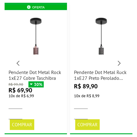
Pendente Dot Metal Rock
Pendente Dot Metal Rock
1xE27 Cobre Taschibra
1xE27 Preto Perolado
Taschibra
30%
R$
99,90
R$
89,90
R$
69,90
10
x
de
R$ 6,99
10
x
de
R$ 8,99
COMPRAR
COMPRAR