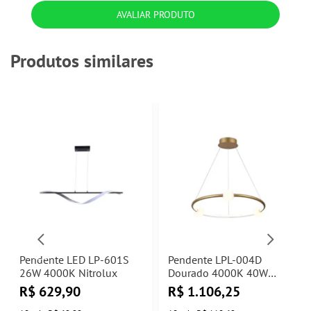
AVALIAR PRODUTO
Produtos similares
Pendente LED LP-601S
Pendente LPL-004D
26W 4000K Nitrolux
Dourado 4000K 40W
Nitrolux
R$
629,90
R$
1.106,25