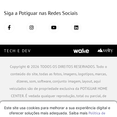
Siga a Potiguar nas Redes Sociais
TECH E DEV
Copyright © 2026 TODOS OS DIREITOS RESERVADOS. Todo o
conteúdo do site, todas as fotos, imagens, logotipos, marcas,
dizeres, som, software, conjunto imagem, layout, aqui
veiculados são de propriedade exclusiva da POTIGUAR HOME
CENTER. É vedada qualquer reprodução, total ou parcial, de
qualquer elemento de identidade, sem expressa autorização.
Este site usa cookies para melhorar a sua experiência digital e
A violação de qualquer direito mencionado implicará na
oferecer soluções mais adequada. Saiba mais
Política de