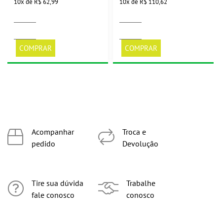
10
x
de
R$ 62,99
10
x
de
R$ 110,62
COMPRAR
COMPRAR
Acompanhar
Troca e
pedido
Devolução
Tire sua dúvida
Trabalhe
fale conosco
conosco