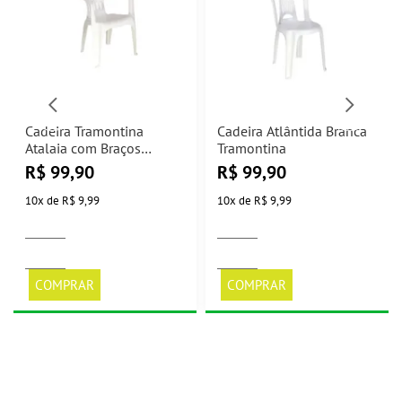
Cadeira Tramontina
Cadeira Atlântida Branca
Atalaia com Braços
Tramontina
Branca Tramontina
R$
99,90
R$
99,90
10
x
de
R$ 9,99
10
x
de
R$ 9,99
COMPRAR
COMPRAR