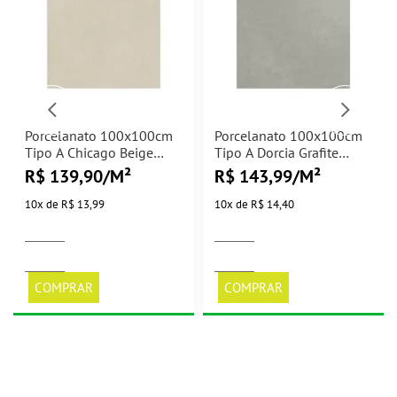
Porcelanato 100x100cm
Porcelanato 100x100cm
Tipo A Chicago Beige
Tipo A Dorcia Grafite
Externo Biancogres -
Externo Biancogres -
R$ 139,90/M²
R$ 143,99/M²
3,00m²
3,00m²
10
x
de
R$ 13,99
10
x
de
R$ 14,40
COMPRAR
COMPRAR