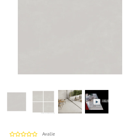
Avalie