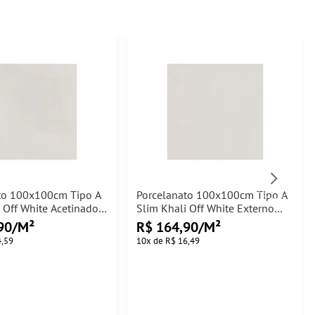
to 100x100cm Tipo A
Porcelanato 100x100cm Tipo A
 Off White Acetinado
Slim Khali Off White Externo
 - 3,00m²
Eliane - 3,00m²
90/M²
R$ 164,90/M²
4,59
10
x
de
R$ 16,49