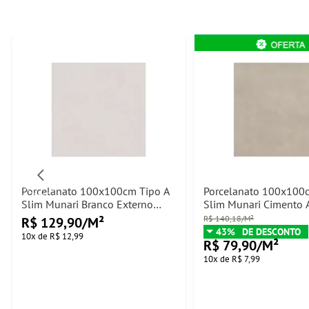
Porcelanato 100x100cm Tipo A
Porcelanato 100x100
Slim Munari Branco Externo
Slim Munari Cimento 
Eliane - 3,00m²
Eliane - 3,00m²
R$ 140,18/M²
R$ 129,90/M²
43%
10
x
de
R$ 12,99
R$ 79,90/M²
10
x
de
R$ 7,99