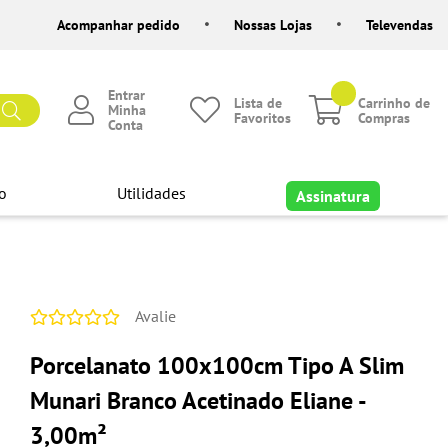
Acompanhar pedido
Nossas Lojas
Televendas
Entrar
Lista de
Carrinho de
Minha
Favoritos
Compras
Conta
o
Utilidades
Assinatura
Avalie
Porcelanato 100x100cm Tipo A Slim
Munari Branco Acetinado Eliane -
3,00m²