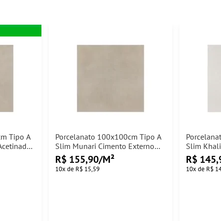
cm Tipo A
Porcelanato 100x100cm Tipo A
Porcelana
Acetinado
Slim Munari Cimento Externo
Slim Khali
Eliane - 3,00m²
Elizabeth
R$ 155,90/M²
R$ 145,
10
x
de
R$ 15,59
10
x
de
R$ 1