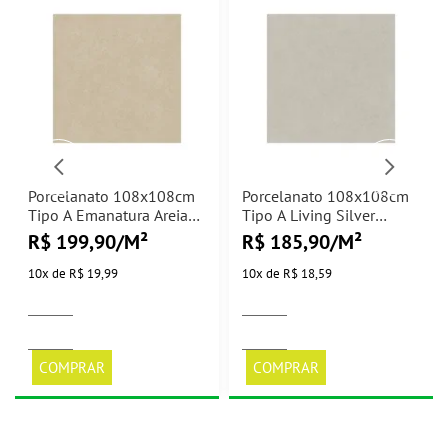
Porcelanato 108x108cm
Porcelanato 108x108cm
Tipo A Emanatura Areia
Tipo A Living Silver
Natural Villagres -
Externo Villagres -
R$ 199,90/M²
R$ 185,90/M²
2,33m²
2,33m²
10
x
de
R$ 19,99
10
x
de
R$ 18,59
COMPRAR
COMPRAR