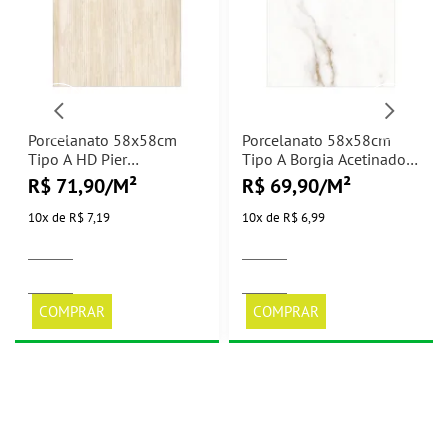
Porcelanato 58x58cm
Porcelanato 58x58cm
Tipo A HD Pier
Tipo A Borgia Acetinado
Antiderrapante Cream
Pamesa - 1,68m²
R$ 71,90/M²
R$ 69,90/M²
Pamesa - 1,68m²
10
x
de
R$ 7,19
10
x
de
R$ 6,99
COMPRAR
COMPRAR