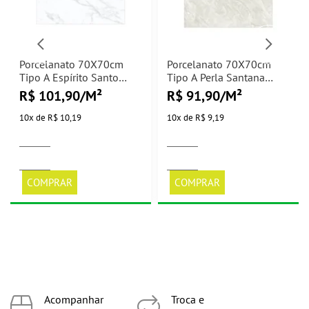
Porcelanato 70X70cm
Porcelanato 70X70cm
Tipo A Espírito Santo
Tipo A Perla Santana
Polido Elizabeth - 2,45m²
Acetinado Elizabeth -
R$ 101,90/M²
R$ 91,90/M²
2,45m²
10
x
de
R$ 10,19
10
x
de
R$ 9,19
COMPRAR
COMPRAR
Acompanhar
Troca e