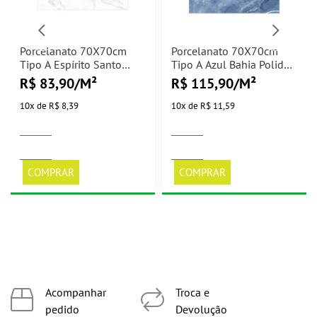
Porcelanato 70X70cm
Porcelanato 70X70cm
Tipo A Espírito Santo
Tipo A Azul Bahia Polido
Acetinado Elizabeth -
Elizabeth - 2,45m²
R$ 83,90/M²
R$ 115,90/M²
2,45m²
10
x
de
R$ 8,39
10
x
de
R$ 11,59
COMPRAR
COMPRAR
Acompanhar
Troca e
pedido
Devolução