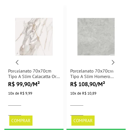
Porcelanato 70x70cm
Porcelanato 70x70cm
Tipo A Slim Calacatta Oro
Tipo A Slim Homero
Supreme Polido Cerbras -
Polido Cerbras - 2,00m²
R$ 99,90/M²
R$ 108,90/M²
2,00m²
10
x
de
R$ 9,99
10
x
de
R$ 10,89
COMPRAR
COMPRAR