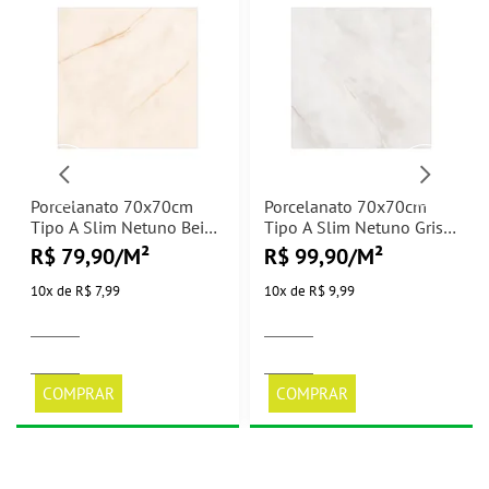
Porcelanato 70x70cm
Porcelanato 70x70cm
Tipo A Slim Netuno Beige
Tipo A Slim Netuno Gris
Matte Cerbras - 2,00m²
Polido Cerbras - 2,00m²
R$ 79,90/M²
R$ 99,90/M²
10
x
de
R$ 7,99
10
x
de
R$ 9,99
COMPRAR
COMPRAR