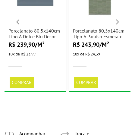
Porcelanato 80,5x140cm
Porcelanato 80,5x140cm
Tipo A Dolce Blu Decor
Tipo A Paraiso Esmeralda
Villagres - 2,25m²
Decor Villagres - 2,25m²
R$ 239,90/M²
R$ 243,90/M²
10
x
de
R$ 23,99
10
x
de
R$ 24,39
COMPRAR
COMPRAR
Acompanhar
Troca e