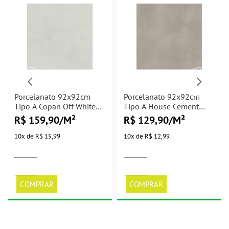
Porcelanato 92x92cm
Porcelanato 92x92cm
Tipo A Copan Off White
Tipo A House Cement
Natural Villagres -
Externo Villagres -
R$ 159,90/M²
R$ 129,90/M²
2,54m²
2,54m²
10
x
de
R$ 15,99
10
x
de
R$ 12,99
COMPRAR
COMPRAR