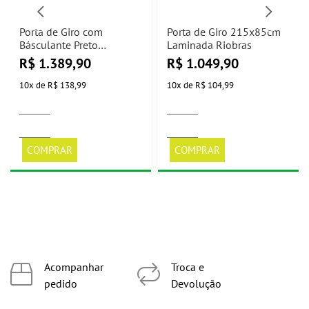
Porta de Giro com
Porta de Giro 215x85cm
Básculante Preto
Laminada Riobras
215x85cm PA132.2
R$
1.389,90
R$
1.049,90
Riobras
10
x
de
R$ 138,99
10
x
de
R$ 104,99
COMPRAR
COMPRAR
Acompanhar
Troca e
pedido
Devolução