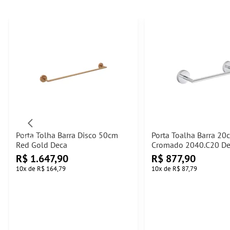
Porta Tolha Barra Disco 50cm
Porta Toalha Barra 20
Red Gold Deca
Cromado 2040.C20 D
R$
1.647,90
R$
877,90
10
x
de
R$ 164,79
10
x
de
R$ 87,79