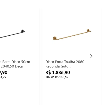
a Barra Disco 50cm
Disco Porta Toalha 2060
r 2040.50 Deca
Redonda Gold
2040.GL.060.DSC.RD Deca
7,90
R$
1.886,90
64,79
10
x
de
R$ 188,69