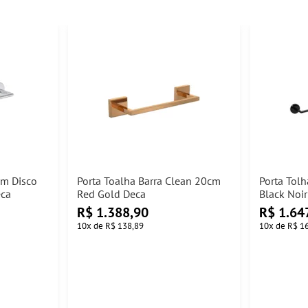
cm Disco
Porta Toalha Barra Clean 20cm
Porta Tolh
eca
Red Gold Deca
Black Noi
R$
1.388,90
R$
1.64
10
x
de
R$ 138,89
10
x
de
R$ 1