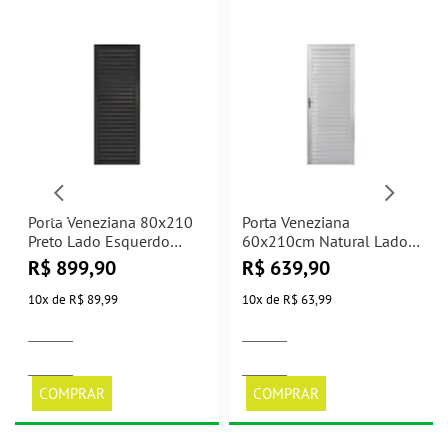
Porta Veneziana 80x210
Porta Veneziana
Preto Lado Esquerdo
60x210cm Natural Lado
Líder
Direito Líder
R$
899,90
R$
639,90
10
x
de
R$ 89,99
10
x
de
R$ 63,99
COMPRAR
COMPRAR