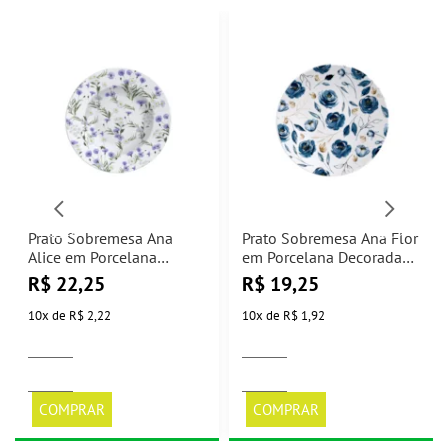
Prato Sobremesa Ana
Prato Sobremesa Ana Flor
Alice em Porcelana
em Porcelana Decorada
Decorada Ø21cm
Ø21cm Tramontina
R$
22,25
R$
19,25
Tramontina
10
x
de
R$ 2,22
10
x
de
R$ 1,92
COMPRAR
COMPRAR