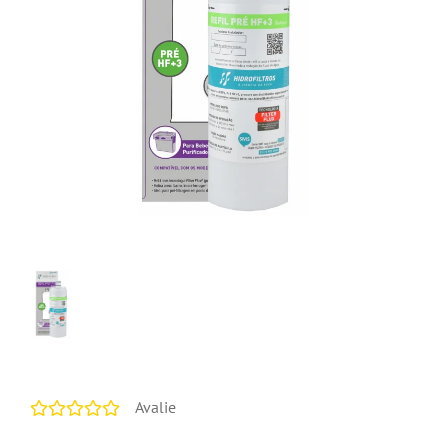
Avalie