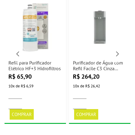
Refil para Purificador
Purificador de Água com
Elétrico HF+3 Hidrofiltros
Refil Facile C3 Cinza
Hidrofiltros
R$
65,90
R$
264,20
10
x
de
R$ 6,59
10
x
de
R$ 26,42
COMPRAR
COMPRAR