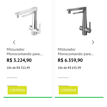
Misturador
Misturador
Monocomando para
Monocomando para
Cozinha com Purificador
Cozinha com Purificador
R$
3.224,90
R$
6.359,90
Vitalis Cromado Docol
Vitalis Grafite Escovado
Docol
10
x
de
R$ 322,49
10
x
de
R$ 635,99
COMPRAR
COMPRAR