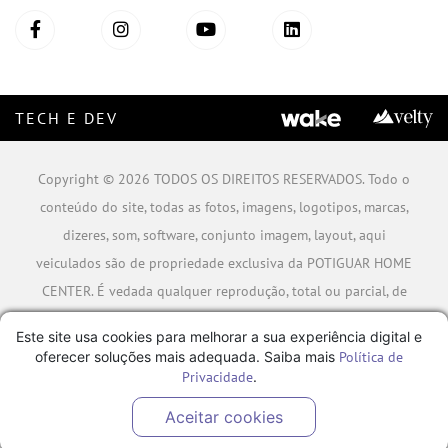
TECH E DEV
Copyright © 2026 TODOS OS DIREITOS RESERVADOS. Todo o
conteúdo do site, todas as fotos, imagens, logotipos, marcas,
dizeres, som, software, conjunto imagem, layout, aqui
veiculados são de propriedade exclusiva da POTIGUAR HOME
CENTER. É vedada qualquer reprodução, total ou parcial, de
qualquer elemento de identidade, sem expressa autorização.
Este site usa cookies para melhorar a sua experiência digital e
A violação de qualquer direito mencionado implicará na
oferecer soluções mais adequada. Saiba mais
Política de
responsabilização cível e criminal nos termos da Lei.
Privacidade
.
POTIGUAR MATERIAIS DE CONSTRUÇÃO SA - CNPJ:
Aceitar cookies
06.778.591/0001-09 - Rua Caminho da Boiada Nº 354, São