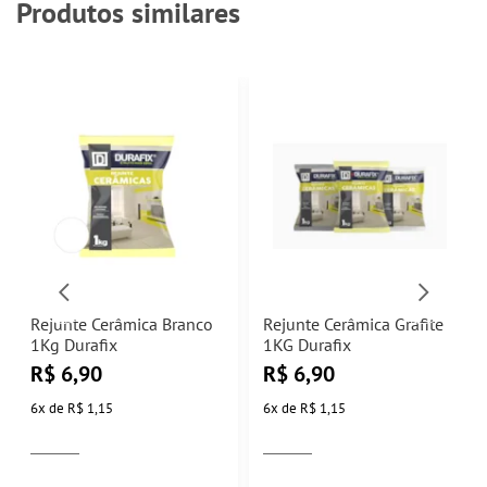
Produtos similares
Rejunte Cerâmica Branco
Rejunte Cerâmica Grafite
1Kg Durafix
1KG Durafix
R$
6,90
R$
6,90
6
x
de
R$ 1,15
6
x
de
R$ 1,15