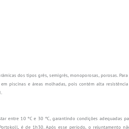
âmicas dos tipos grês, semigrês, monoporosas, porosas. Para 
 em piscinas e áreas molhadas, pois contém alta resistênci
.
estar entre 10 ºC e 30 ºC, garantindo condições adequadas 
Portokoll, é de 1h30. Após esse período, o rejuntamento nã