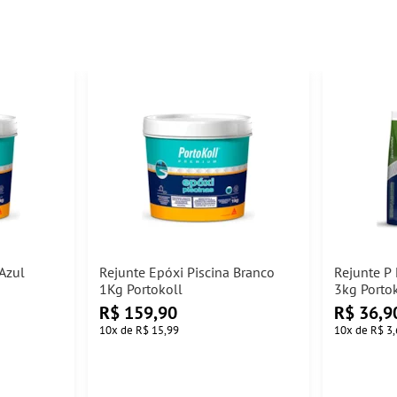
 Azul
Rejunte Epóxi Piscina Branco
Rejunte P
1Kg Portokoll
3kg Porto
R$
159,90
R$
36,9
10
x
de
R$ 15,99
10
x
de
R$ 3,