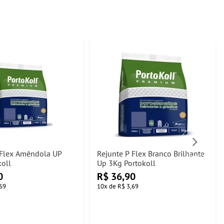
 Flex Amêndola UP
Rejunte P Flex Branco Brilhante
koll
Up 3Kg Portokoll
0
R$
36,90
69
10
x
de
R$ 3,69