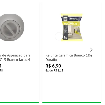
o de Aspiração para
Rejunte Cerâmica Branco 1Kg
C15 Branco Jacuzzi
Durafix
5
R$
6,90
98
6
x
de
R$ 1,15