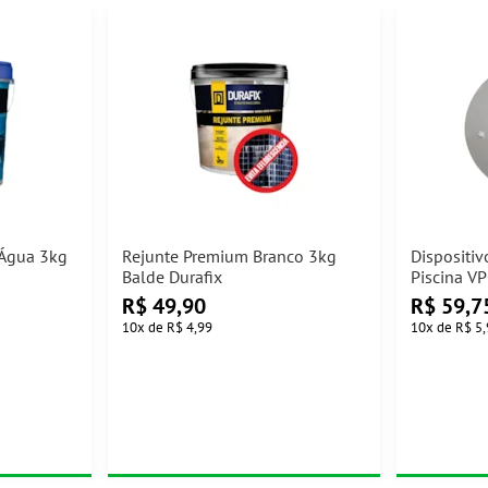
 Água 3kg
Rejunte Premium Branco 3kg
Dispositiv
Balde Durafix
Piscina VP
R$
49,90
R$
59,7
10
x
de
R$ 4,99
10
x
de
R$ 5,