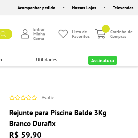
Acompanhar pedido
Nossas Lojas
Televendas
Entrar
Lista de
Carrinho de
Minha
Favoritos
Compras
Conta
o
Utilidades
Assinatura
Avalie
Rejunte para Piscina Balde 3Kg
Branco Durafix
R$ 59,90