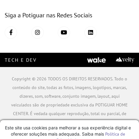
Siga a Potiguar nas Redes Sociais
TECH E DEV
Copyright © 2026 TODOS OS DIREITOS RESERVADOS. Todo o
conteúdo do site, todas as fotos, imagens, logotipos, marcas,
dizeres, som, software, conjunto imagem, layout, aqui
veiculados são de propriedade exclusiva da POTIGUAR HOME
CENTER. É vedada qualquer reprodução, total ou parcial, de
qualquer elemento de identidade, sem expressa autorização.
Este site usa cookies para melhorar a sua experiência digital e
A violação de qualquer direito mencionado implicará na
oferecer soluções mais adequada. Saiba mais
Política de