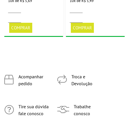
10
x
de
R$ 5,69
10
x
de
R$ 5,49
COMPRAR
COMPRAR
Acompanhar
Troca e
pedido
Devolução
Tire sua dúvida
Trabalhe
fale conosco
conosco