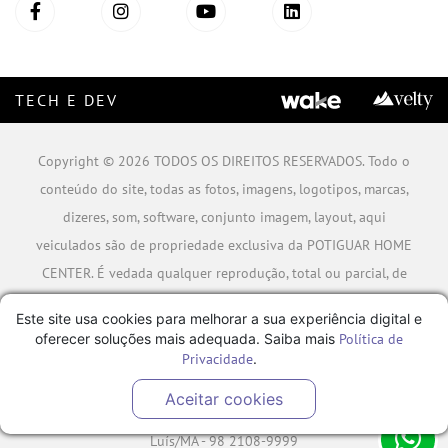
TECH E DEV
Copyright © 2026 TODOS OS DIREITOS RESERVADOS. Todo o
conteúdo do site, todas as fotos, imagens, logotipos, marcas,
dizeres, som, software, conjunto imagem, layout, aqui
veiculados são de propriedade exclusiva da POTIGUAR HOME
CENTER. É vedada qualquer reprodução, total ou parcial, de
qualquer elemento de identidade, sem expressa autorização.
Este site usa cookies para melhorar a sua experiência digital e
A violação de qualquer direito mencionado implicará na
oferecer soluções mais adequada. Saiba mais
Política de
responsabilização cível e criminal nos termos da Lei.
Privacidade
.
POTIGUAR MATERIAIS DE CONSTRUÇÃO SA - CNPJ:
Aceitar cookies
06.778.591/0001-09 - Rua Caminho da Boiada Nº 354, São
Luís/MA - 98 2108-9999