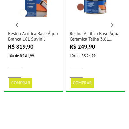
Resina Acrílica Base Água
Resina Acrílica Base Água
Branca 18L Suvinil
Cerâmica Telha 3,6L
Suvinil
R$
819,90
R$
249,90
10
x
de
R$ 81,99
10
x
de
R$ 24,99
COMPRAR
COMPRAR