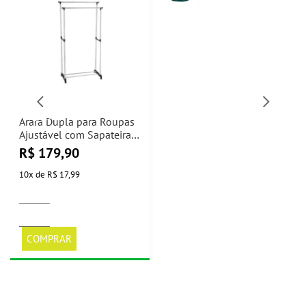
Arara Dupla para Roupas
Ajustável com Sapateira
Casa Ok
R$
179,90
10
x
de
R$ 17,99
COMPRAR